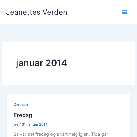
Hopp
Jeanettes Verden
rett
til
innholdet
januar 2014
Diverse
Fredag
jea
/
31. januar 2014
Så var det fredag og snart helg igjen. Tida går