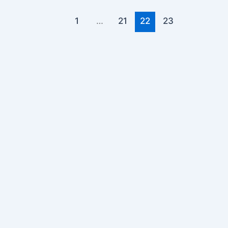
1
…
21
22
23