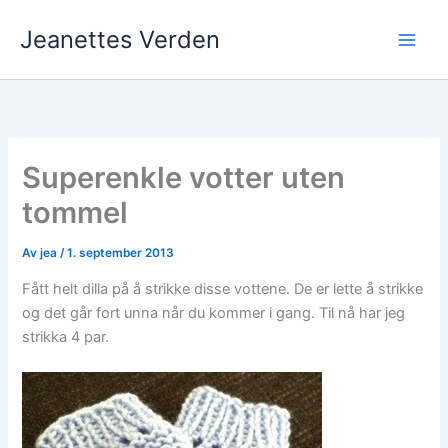
Hopp
Jeanettes Verden
rett
til
innholdet
Superenkle votter uten
tommel
Av
jea
/
1. september 2013
Fått helt dilla på å strikke disse vottene. De er lette å strikke
og det går fort unna når du kommer i gang. Til nå har jeg
strikka 4 par.