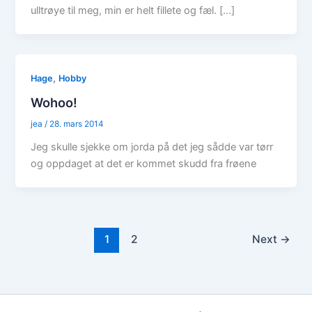
ulltrøye til meg, min er helt fillete og fæl. […]
,
Hage
Hobby
Wohoo!
jea
/
28. mars 2014
Jeg skulle sjekke om jorda på det jeg sådde var tørr
og oppdaget at det er kommet skudd fra frøene
1
2
Next
→