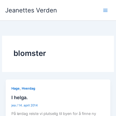
Hopp
Jeanettes Verden
rett
til
innholdet
blomster
,
Hage
Hverdag
I helga.
jea
/
14. april 2014
På lørdag reiste vi plutselig til byen for å finne ny