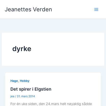
Hopp
Jeanettes Verden
rett
til
innholdet
dyrke
,
Hage
Hobby
Det spirer i Elgstien
jea
/
31. mars 2014
For én uke siden, den 24.mars helt nøyaktig sådde