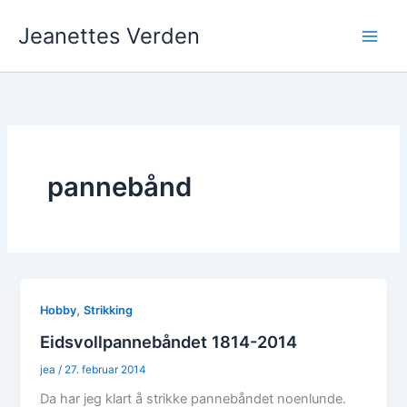
Hopp
Jeanettes Verden
rett
til
innholdet
pannebånd
,
Hobby
Strikking
Eidsvollpannebåndet 1814-2014
jea
/
27. februar 2014
Da har jeg klart å strikke pannebåndet noenlunde.