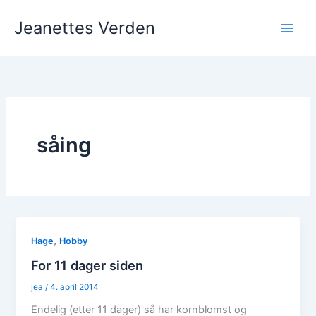
Hopp
Jeanettes Verden
rett
til
innholdet
såing
,
Hage
Hobby
For 11 dager siden
jea
/
4. april 2014
Endelig (etter 11 dager) så har kornblomst og