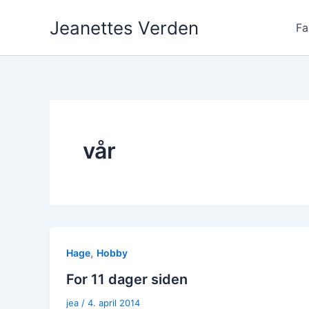
Hopp
Jeanettes Verden
rett
Fa
til
innholdet
vår
,
Hage
Hobby
For 11 dager siden
jea
/
4. april 2014