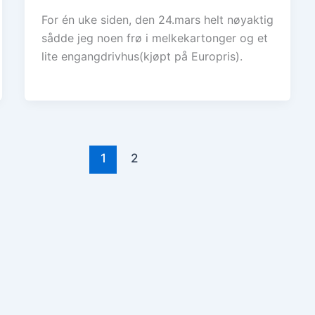
For én uke siden, den 24.mars helt nøyaktig
sådde jeg noen frø i melkekartonger og et
lite engangdrivhus(kjøpt på Europris).
1
2